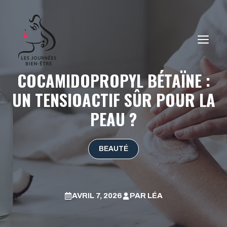
Aller
au
contenu
ME
COCAMIDOPROPYL BÉTAÏNE :
UN TENSIOACTIF SÛR POUR LA
PEAU ?
BEAUTÉ
AVRIL 7, 2026
PAR
LÉA